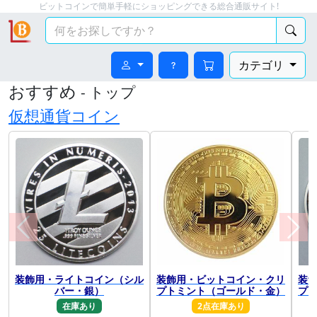
ビットコインで簡単手軽にショッピングできる総合通販サイト!
カテゴリ
おすすめ
- トップ
仮想通貨コイン
装飾用・ライトコイン（シル
装飾用・ビットコイン・クリ
装
前に戻る
次に
バー・銀）
プトミント（ゴールド・金）
プ
在庫あり
2点在庫あり