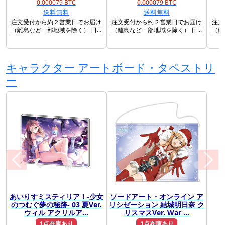
0.000079 BTC
0.000079 BTC
送料無料
送料無料
注文受付から約２営業日でお届け
注文受付から約２営業日でお届け
注文
（離島など一部地域を除く） 日...
（離島など一部地域を除く） 日...
（離
キャラクター アートボード・タペストリ
ー
あいりすミスティリア！-少女
ソードアート・オンライン ア
前に戻る
次に
のつむぐ夢の秘跡- 03 夏Ver.
リシゼーション 結城明日奈 ク
ウィル アクリルア...
リスマスVer. War ...
1点在庫あり
1点在庫あり