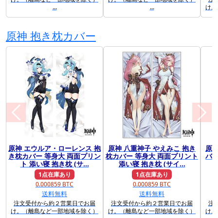
...
...
け。
原神 抱き枕カバー
原神 エウルア・ローレンス 抱
原神 八重神子 やえみこ 抱き
原神
前に戻る
次に
き枕カバー 等身大 両面プリン
枕カバー 等身大 両面プリント
バー
ト 添い寝 抱き枕 (サ...
添い寝 抱き枕 (サイ...
い
1点在庫あり
1点在庫あり
0.000859 BTC
0.000859 BTC
送料無料
送料無料
注文受付から約２営業日でお届
注文受付から約２営業日でお届
注
け。（離島など一部地域を除く）
け。（離島など一部地域を除く）
け。