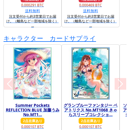
0.000291 BTC
0.000469 BTC
送料無料
送料無料
注文受付から約3営業日でお届
注文受付から約3営業日でお届
け。（離島など一部地域を除く）
け。（離島など一部地域を除く）
...
...
キャラクター カードサプライ
Summer Pockets
グランブルーファンタジー ベ
ソ
前に戻る
次に
REFLECTION BLUE 加藤うみ
アトリクス No.MT1068 きゃ
ア
No.MT1...
らスリーブコレクショ...
奈
2点在庫あり
2点在庫あり
0.000107 BTC
0.000107 BTC