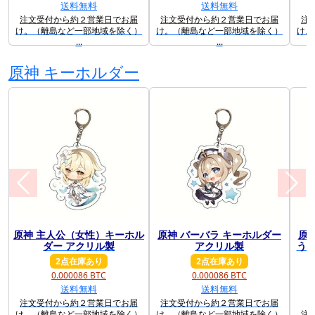
送料無料
送料無料
注文受付から約２営業日でお届
注文受付から約２営業日でお届
注
け。（離島など一部地域を除く）
け。（離島など一部地域を除く）
け。
...
...
原神 キーホルダー
原神 主人公（女性）キーホル
原神 バーバラ キーホルダー
原
前に戻る
次に
ダー アクリル製
アクリル製
うぐ
2点在庫あり
2点在庫あり
0.000086 BTC
0.000086 BTC
送料無料
送料無料
注文受付から約２営業日でお届
注文受付から約２営業日でお届
け。（離島など一部地域を除く）
け。（離島など一部地域を除く）
注